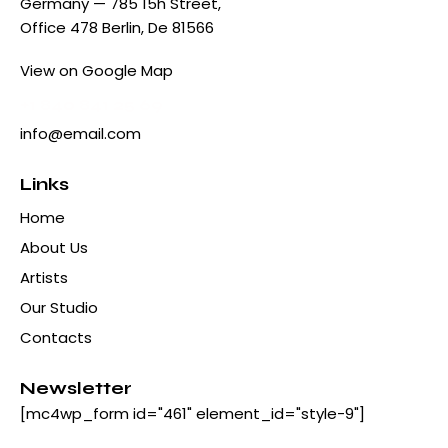
Germany — 785 15h Street,
Office 478 Berlin, De 81566
View on Google Map
+1 840 841 25 69
info@email.com
Links
Home
About Us
Artists
Our Studio
Contacts
Newsletter
[mc4wp_form id="461" element_id="style-9"]