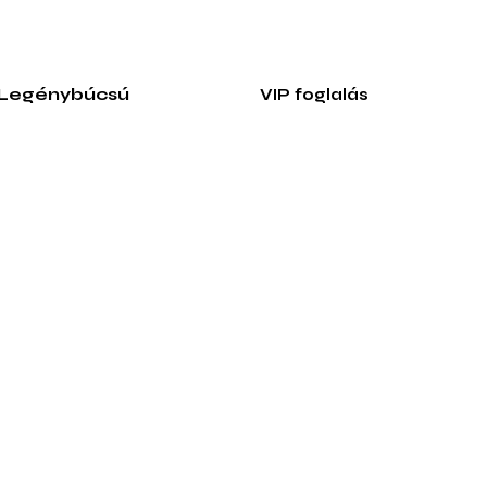
 Legénybúcsú
VIP foglalás