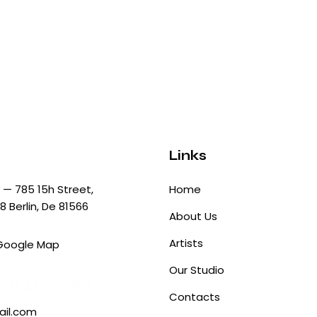
Links
— 785 15h Street,
Home
8 Berlin, De 81566
About Us
Artists
Google Map
Our Studio
0 841 25 69
Contacts
il.com