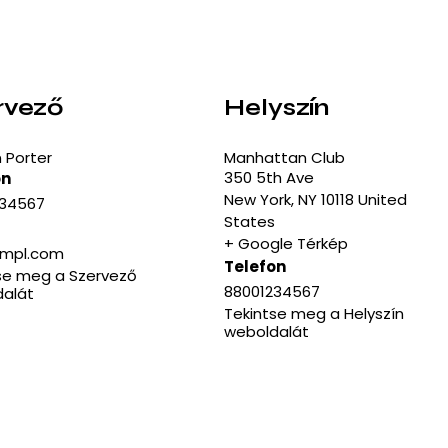
rvező
Helyszín
 Porter
Manhattan Club
350 5th Ave
on
New York
,
NY
10118
United
234567
States
+ Google Térkép
xmpl.com
Telefon
se meg a Szervező
88001234567
alát
Tekintse meg a Helyszín
weboldalát