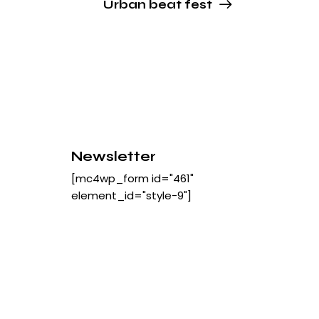
Urban beat fest
Newsletter
[mc4wp_form id="461"
element_id="style-9"]