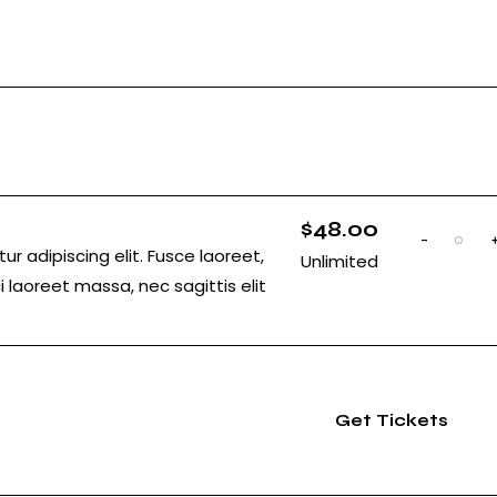
$
48.00
-
Q
r adipiscing elit. Fusce laoreet,
Unlimited
u
 laoreet massa, nec sagittis elit
a
n
t
i
t
y
Get Tickets