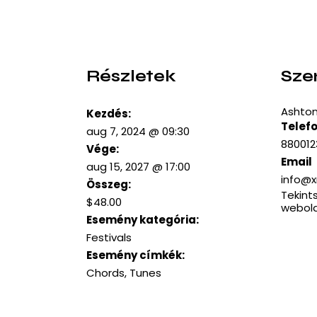
Részletek
Sze
Ashton
Kezdés:
Telef
aug 7, 2024 @ 09:30
88001
Vége:
Email
aug 15, 2027 @ 17:00
info@
Összeg:
Tekint
$48.00
webold
Esemény kategória:
Festivals
Esemény címkék:
Chords
,
Tunes