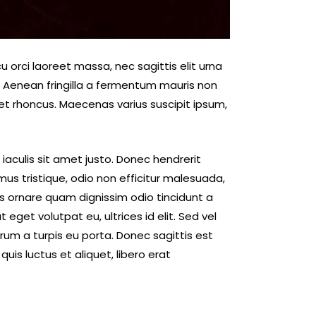
u orci laoreet massa, nec sagittis elit urna
to. Aenean fringilla a fermentum mauris non
et rhoncus. Maecenas varius suscipit ipsum,
, iaculis sit amet justo. Donec hendrerit
mus tristique, odio non efficitur malesuada,
us ornare quam dignissim odio tincidunt a
get volutpat eu, ultrices id elit. Sed vel
um a turpis eu porta. Donec sagittis est
quis luctus et aliquet, libero erat