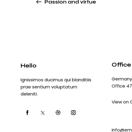
Passion and virtue
Office
Hello
Germany 
Ignissimos ducimus qui blanditiis
Office 47
prae sentium voluptatum
deleniti.
View on 
+1 84
info@ema