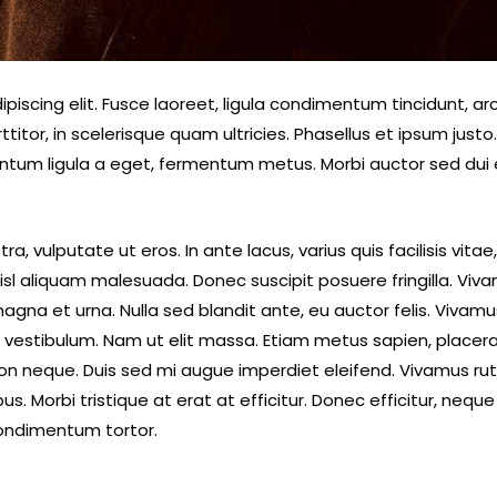
iscing elit. Fusce laoreet, ligula condimentum tincidunt, arc
ttitor, in scelerisque quam ultricies. Phasellus et ipsum jus
entum ligula a eget, fermentum metus. Morbi auctor sed dui 
, vulputate ut eros. In ante lacus, varius quis facilisis vitae
sl aliquam malesuada. Donec suscipit posuere fringilla. Viva
magna et urna. Nulla sed blandit ante, eu auctor felis. Vivam
estibulum. Nam ut elit massa. Etiam metus sapien, placerat e
 neque. Duis sed mi augue imperdiet eleifend. Vivamus rutr
. Morbi tristique at erat at efficitur. Donec efficitur, neque 
ondimentum tortor.