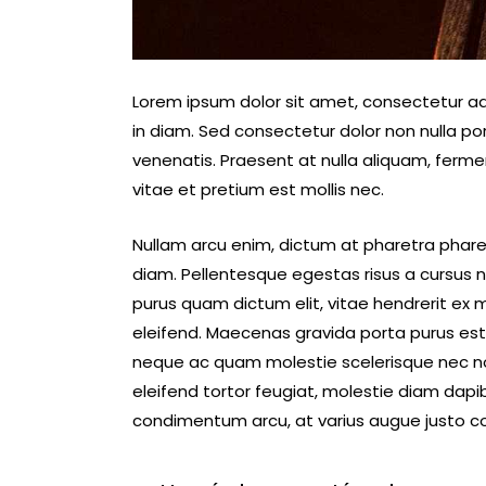
Lorem ipsum dolor sit amet, consectetur adip
in diam. Sed consectetur dolor non nulla por
venenatis. Praesent at nulla aliquam, ferm
vitae et pretium est mollis nec.
Nullam arcu enim, dictum at pharetra pharetra
diam. Pellentesque egestas risus a cursus ni
purus quam dictum elit, vitae hendrerit ex 
eleifend. Maecenas gravida porta purus est v
neque ac quam molestie scelerisque nec non
eleifend tortor feugiat, molestie diam dapibus
condimentum arcu, at varius augue justo c