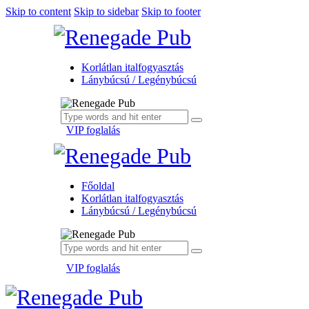
Skip to content
Skip to sidebar
Skip to footer
Korlátlan italfogyasztás
Lánybúcsú / Legénybúcsú
VIP foglalás
Főoldal
Korlátlan italfogyasztás
Lánybúcsú / Legénybúcsú
VIP foglalás