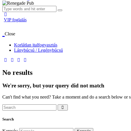
VIP foglalás
Close
Korlátlan italfogyasztás
Lánybúcsú / Legénybúcsú
No results
We're sorry, but your query did not match
Can't find what you need? Take a moment and do a search below or s
Search
Keresés: