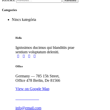
Categories
Nincs kategória
Hello
Ignissimos ducimus qui blanditiis prae
sentium voluptatum deleniti.
Office
Germany — 785 15h Street,
Office 478 Berlin, De 81566
View on Google Map
+1 840 841 25 69
info@email.com