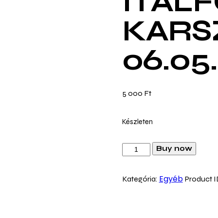
ITAL
KARS
06.05.
5 000
Ft
Készleten
Buy now
Egyéb
Kategória:
Product I