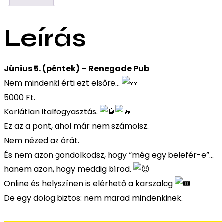
Leírás
Június 5. (péntek) – Renegade Pub
Nem mindenki érti ezt elsőre…
5000 Ft.
Korlátlan italfogyasztás.
Ez az a pont, ahol már nem számolsz.
Nem nézed az órát.
És nem azon gondolkodsz, hogy “még egy belefér-e”…
hanem azon, hogy meddig bírod.
Online és helyszínen is elérhető a karszalag
De egy dolog biztos: nem marad mindenkinek.