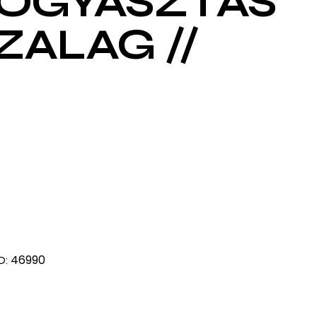
FOGYASZTÁS
ZALAG //
46990
D: