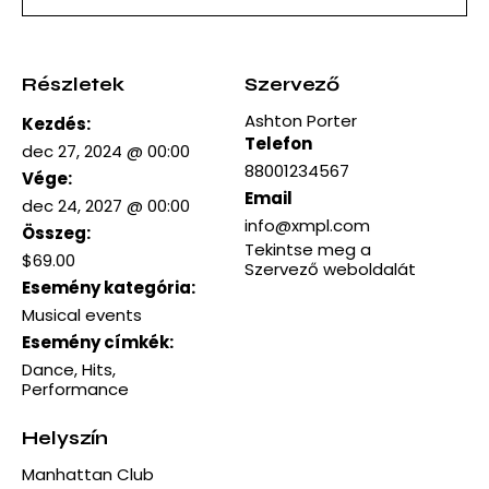
t
y
Részletek
Szervező
Ashton Porter
Kezdés:
Telefon
dec 27, 2024 @ 00:00
88001234567
Vége:
Email
dec 24, 2027 @ 00:00
info@xmpl.com
Összeg:
Tekintse meg a
$69.00
Szervező weboldalát
Esemény kategória:
Musical events
Esemény címkék:
Dance
,
Hits
,
Performance
Helyszín
Manhattan Club