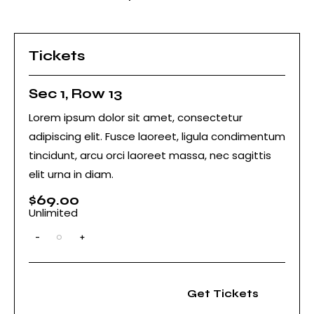
Tickets
Sec 1, Row 13
Lorem ipsum dolor sit amet, consectetur
adipiscing elit. Fusce laoreet, ligula condimentum
tincidunt, arcu orci laoreet massa, nec sagittis
elit urna in diam.
$
69.00
Unlimited
-
+
Q
u
a
n
t
Get Tickets
i